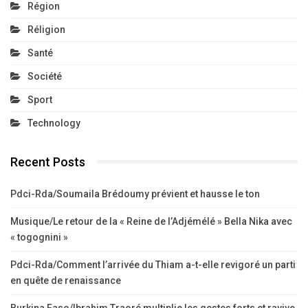
Région
Réligion
Santé
Société
Sport
Technology
Recent Posts
Pdci-Rda/Soumaila Brédoumy prévient et hausse le ton
Musique/Le retour de la « Reine de l’Adjémélé » Bella Nika avec
« togognini »
Pdci-Rda/Comment l’arrivée du Thiam a-t-elle revigoré un parti
en quête de renaissance
Burkina Faso/Ibrahim Traoré multiplie les gestes forts et ravive