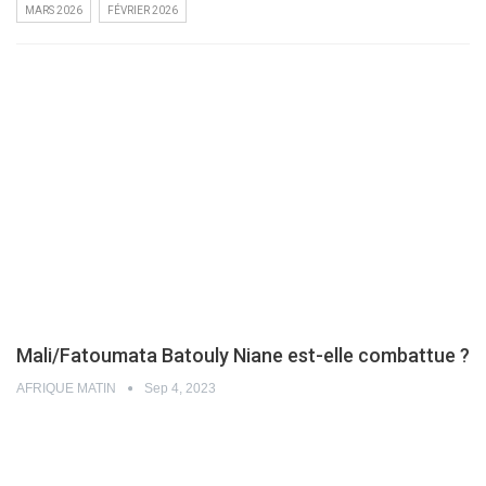
MARS 2026
FÉVRIER 2026
Mali/Fatoumata Batouly Niane est-elle combattue ?
AFRIQUE MATIN
Sep 4, 2023