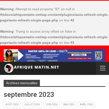
Warning
: Attempt to read property "ID" on null in
/htdocs/afriquematin.net/wp-content/plugins/auto-refresh-single-
page/auto-refresh-single-page.php
on line
42
Warning
: Trying to access array offset on false in
/htdocs/afriquematin.net/wp-content/plugins/auto-refresh-single-
page/auto-refresh-single-page.php
on line
43
Archives mensuelles
septembre 2023
AOÛT 2026
JUILLET 2026
JUIN 2026
MAI 2026
AVRIL 2026