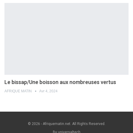
Le bissap/Une boisson aux nombreuses vertus
AFRIQUE MATIN
Avr 4, 2024
© 2026 - Afriquematin.net. All Rights Reserved.
By universaltech