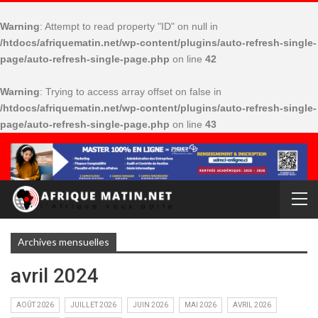
Warning
: Attempt to read property "ID" on null in
/htdocs/afriquematin.net/wp-content/plugins/auto-refresh-single-
page/auto-refresh-single-page.php
on line
42
Warning
: Trying to access array offset on false in
/htdocs/afriquematin.net/wp-content/plugins/auto-refresh-single-
page/auto-refresh-single-page.php
on line
43
Archives mensuelles
avril 2024
AOÛT 2026
JUILLET 2026
JUIN 2026
MAI 2026
AVRIL 2026