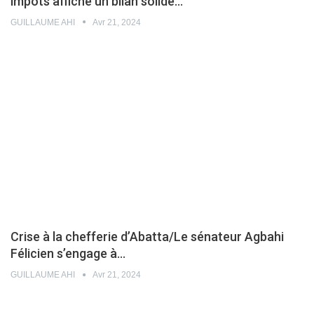
impôts affiche un bilan solide…
GUILLAUME AHI
Avr 21, 2024
Crise à la chefferie d’Abatta/Le sénateur Agbahi
Félicien s’engage à…
GUILLAUME AHI
Avr 21, 2024