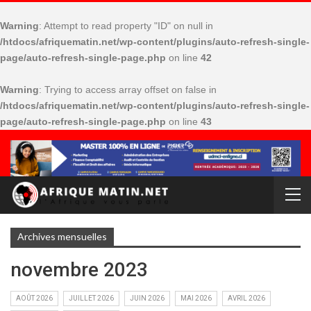
Warning
: Attempt to read property "ID" on null in
/htdocs/afriquematin.net/wp-content/plugins/auto-refresh-single-
page/auto-refresh-single-page.php
on line
42
Warning
: Trying to access array offset on false in
/htdocs/afriquematin.net/wp-content/plugins/auto-refresh-single-
page/auto-refresh-single-page.php
on line
43
Archives mensuelles
novembre 2023
AOÛT 2026
JUILLET 2026
JUIN 2026
MAI 2026
AVRIL 2026