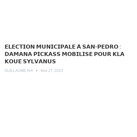
𝗘𝗟𝗘𝗖𝗧𝗜𝗢𝗡 𝗠𝗨𝗡𝗜𝗖𝗜𝗣𝗔𝗟𝗘 𝗔̀ 𝗦𝗔𝗡-𝗣𝗘𝗗𝗥𝗢 :
𝗗𝗔𝗠𝗔𝗡𝗔 𝗣𝗜𝗖𝗞𝗔𝗦𝗦 𝗠𝗢𝗕𝗜𝗟𝗜𝗦𝗘 𝗣𝗢𝗨𝗥 𝗞𝗟𝗔
𝗞𝗢𝗨𝗘́ 𝗦𝗬𝗟𝗩𝗔𝗡𝗨𝗦
GUILLAUME AHI
Nov 27, 2023