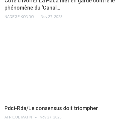
Côte d’Ivoire/ La Haca met en garde contre le
phénomène du ‘Canal…
NADEGE KONDO
Nov 27, 2023
Pdci-Rda/Le consensus doit triompher
AFRIQUE MATIN
Nov 27, 2023