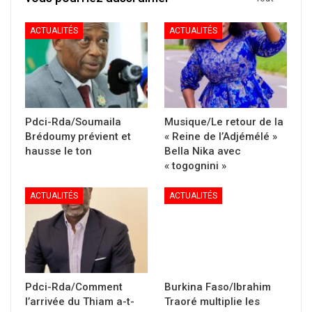
ACTUALITÉS
ACTUALITÉS
Pdci-Rda/Soumaila
Musique/Le retour de la
Brédoumy prévient et
« Reine de l’Adjémélé »
hausse le ton
Bella Nika avec
« togognini »
ACTUALITÉS
ACTUALITÉS
Pdci-Rda/Comment
Burkina Faso/Ibrahim
l’arrivée du Thiam a-t-
Traoré multiplie les