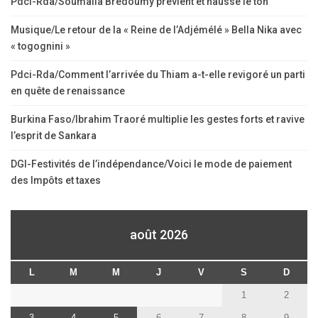
Pdci-Rda/Soumaila Brédoumy prévient et hausse le ton
Musique/Le retour de la « Reine de l’Adjémélé » Bella Nika avec
« togognini »
Pdci-Rda/Comment l’arrivée du Thiam a-t-elle revigoré un parti
en quête de renaissance
Burkina Faso/Ibrahim Traoré multiplie les gestes forts et ravive
l’esprit de Sankara
DGI-Festivités de l’indépendance/Voici le mode de paiement
des Impôts et taxes
août 2026
L
M
M
J
V
S
D
1
2
3
4
5
6
7
8
9