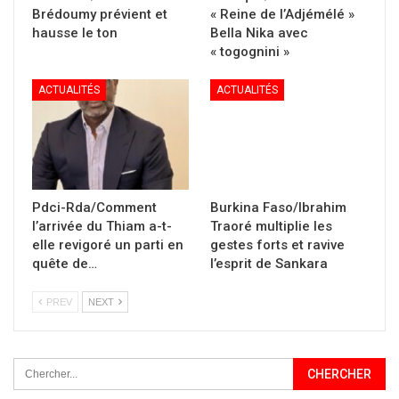
Brédoumy prévient et
« Reine de l’Adjémélé »
hausse le ton
Bella Nika avec
« togognini »
ACTUALITÉS
ACTUALITÉS
Pdci-Rda/Comment
Burkina Faso/Ibrahim
l’arrivée du Thiam a-t-
Traoré multiplie les
elle revigoré un parti en
gestes forts et ravive
quête de…
l’esprit de Sankara
PREV
NEXT