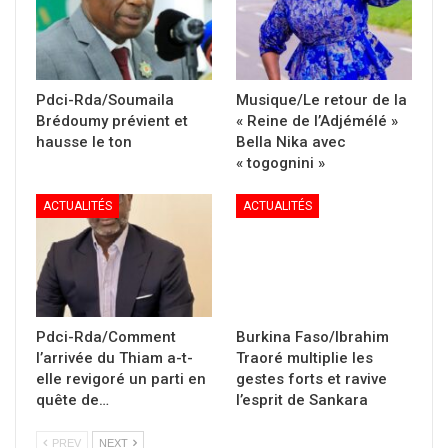
Pdci-Rda/Soumaila
Musique/Le retour de la
Brédoumy prévient et
« Reine de l’Adjémélé »
hausse le ton
Bella Nika avec
« togognini »
ACTUALITÉS
ACTUALITÉS
Pdci-Rda/Comment
Burkina Faso/Ibrahim
l’arrivée du Thiam a-t-
Traoré multiplie les
elle revigoré un parti en
gestes forts et ravive
quête de…
l’esprit de Sankara
PREV
NEXT