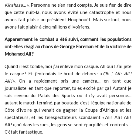
Kinshasa…
». Personne ne s’en rend compte. Je suis fier de dire
que cette nuit-là, nous avons évité une catastrophe et nous
avons fait plaisir au président Houphouët. Mais surtout, nous
avons fait plaisir à cinq millions d’Ivoiriens.
Apparemment le combat a été suivi, comment les populations
ont-elles réagi au chaos de George Foreman et de la victoire de
Mohamed Ali
?
Quand il est tombé, moi j’ai enlevé mon casque. Ah oui ! J’ai jeté
le casque ! Et j’entendais le bruit de dehors : «
Oh ! Ali
! Ali
!
Ali
!
». On a rapidement pris une caméra… en tant que
journaliste, en tant que reporter, tu es excité par ça ! Autant je
suis revenu du Palais des Sports où il n’y avait personne…
autant le match terminé, par boutade, c’est l’équipe nationale de
Côte d’Ivoire qui venait de gagner la Coupe d’Afrique et les
spectateurs, et les téléspectateurs scandaient « Ali ! Ali ! Ali !
Ali ! », où dans les rues, les gens se sont éparpillés et contents. -
C’était fantastique.