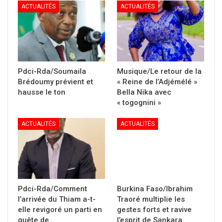
ACTUALITÉS
ACTUALITÉS
Pdci-Rda/Soumaila
Musique/Le retour de la
Brédoumy prévient et
« Reine de l’Adjémélé »
hausse le ton
Bella Nika avec
« togognini »
ACTUALITÉS
ACTUALITÉS
Pdci-Rda/Comment
Burkina Faso/Ibrahim
l’arrivée du Thiam a-t-
Traoré multiplie les
elle revigoré un parti en
gestes forts et ravive
quête de…
l’esprit de Sankara