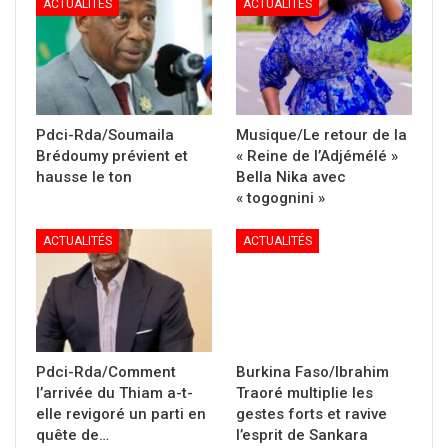
ACTUALITÉS
ACTUALITÉS
Pdci-Rda/Soumaila
Musique/Le retour de la
Brédoumy prévient et
« Reine de l’Adjémélé »
hausse le ton
Bella Nika avec
« togognini »
ACTUALITÉS
ACTUALITÉS
Pdci-Rda/Comment
Burkina Faso/Ibrahim
l’arrivée du Thiam a-t-
Traoré multiplie les
elle revigoré un parti en
gestes forts et ravive
quête de…
l’esprit de Sankara