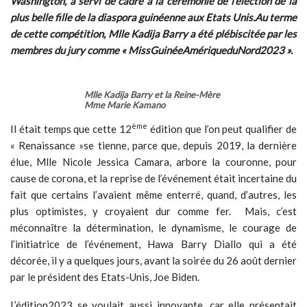
Washington, a servi de cadre à la cérémonie de l’élection de la
plus belle fille de la diaspora guinéenne aux Etats Unis.Au terme
de cette compétition, Mlle Kadija Barry a été plébiscitée par les
membres du jury comme « MissGuinéeAmériqueduNord2023 ».
Mlle Kadija Barry et la Reine-Mère
Mme Marie Kamano
ème
Il était temps que cette 12
édition que l’on peut qualifier de
« Renaissance »se tienne, parce que, depuis 2019, la dernière
élue, Mlle Nicole Jessica Camara, arbore la couronne, pour
cause de corona, et la reprise de l’événement était incertaine du
fait que certains l’avaient même enterré, quand, d’autres, les
plus optimistes, y croyaient dur comme fer. Mais, c’est
méconnaître la détermination, le dynamisme, le courage de
l’initiatrice de l’événement, Hawa Barry Diallo qui a été
décorée, il y a quelques jours, avant la soirée du 26 août dernier
par le président des Etats-Unis, Joe Biden.
L’édition2023 se voulait aussi innovante, car elle présentait