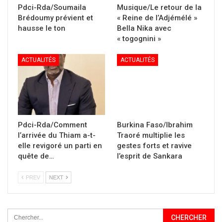
Pdci-Rda/Soumaila
Musique/Le retour de la
Brédoumy prévient et
« Reine de l’Adjémélé »
hausse le ton
Bella Nika avec
« togognini »
ACTUALITÉS
ACTUALITÉS
Pdci-Rda/Comment
Burkina Faso/Ibrahim
l’arrivée du Thiam a-t-
Traoré multiplie les
elle revigoré un parti en
gestes forts et ravive
quête de…
l’esprit de Sankara
PREV
NEXT