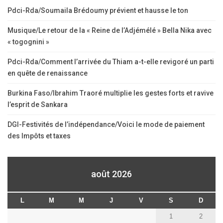
Pdci-Rda/Soumaila Brédoumy prévient et hausse le ton
Musique/Le retour de la « Reine de l’Adjémélé » Bella Nika avec
« togognini »
Pdci-Rda/Comment l’arrivée du Thiam a-t-elle revigoré un parti
en quête de renaissance
Burkina Faso/Ibrahim Traoré multiplie les gestes forts et ravive
l’esprit de Sankara
DGI-Festivités de l’indépendance/Voici le mode de paiement
des Impôts et taxes
août 2026
L
M
M
J
V
S
D
1
2