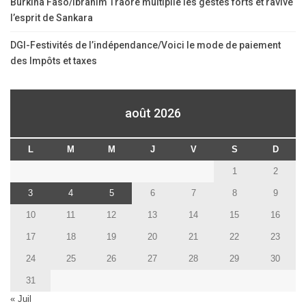
Burkina Faso/Ibrahim Traoré multiplie les gestes forts et ravive
l’esprit de Sankara
DGI-Festivités de l’indépendance/Voici le mode de paiement
des Impôts et taxes
août 2026
L
M
M
J
V
S
D
1
2
3
4
5
6
7
8
9
10
11
12
13
14
15
16
17
18
19
20
21
22
23
24
25
26
27
28
29
30
31
« Juil