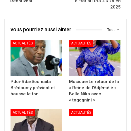
Renouveau
d’État au PDCI-RDA en
2025
vous pourriez aussi aimer
Tout
ACTUALITÉS
ACTUALITÉS
Pdci-Rda/Soumaila
Musique/Le retour de la
Brédoumy prévient et
« Reine de l’Adjémélé »
hausse le ton
Bella Nika avec
« togognini »
ACTUALITÉS
ACTUALITÉS