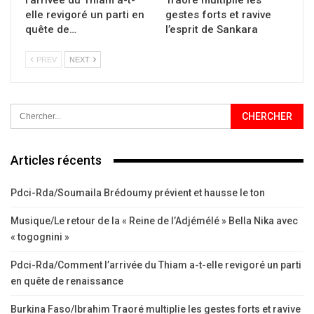
l’arrivée du Thiam a-t-
Traoré multiplie les
elle revigoré un parti en
gestes forts et ravive
quête de…
l’esprit de Sankara
PREV
NEXT
Articles récents
Pdci-Rda/Soumaila Brédoumy prévient et hausse le ton
Musique/Le retour de la « Reine de l’Adjémélé » Bella Nika avec
« togognini »
Pdci-Rda/Comment l’arrivée du Thiam a-t-elle revigoré un parti
en quête de renaissance
Burkina Faso/Ibrahim Traoré multiplie les gestes forts et ravive