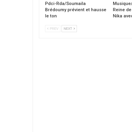
Pdci-Rda/Soumaila
Musique/
Brédoumy prévient et hausse
Reine de 
le ton
Nika avec
PREV
NEXT