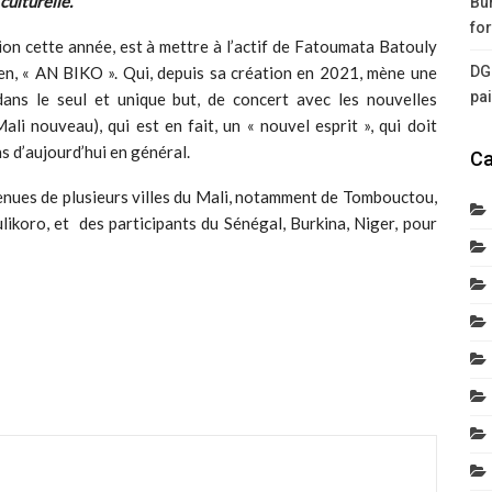
culturelle.
Bur
for
ion cette année, est à mettre à l’actif de Fatoumata Batouly
n, « AN BIKO ». Qui, depuis sa création en 2021, mène une
DG
pa
ans le seul et unique but, de concert avec les nouvelles
ali nouveau), qui est en fait, un « nouvel esprit », qui doit
ns d’aujourd’hui en général.
Ca
venues de plusieurs villes du Mali, notamment de Tombouctou,
likoro, et des participants du Sénégal, Burkina, Niger, pour