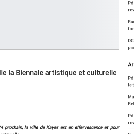
Pd
rev
Bur
for
DG
pa
Ar
le la Biennale artistique et culturelle
Pd
le 
Mus
Bel
Pd
rev
prochain, la ville de Kayes est en effervescence et pour