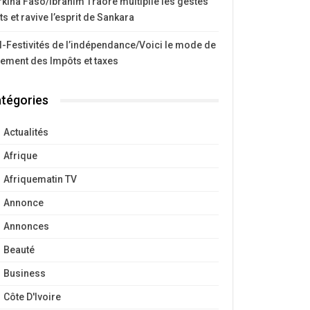
kina Faso/Ibrahim Traoré multiplie les gestes
ts et ravive l’esprit de Sankara
I-Festivités de l’indépendance/Voici le mode de
iement des Impôts et taxes
tégories
Actualités
Afrique
Afriquematin TV
Annonce
Annonces
Beauté
Business
Côte D'Ivoire