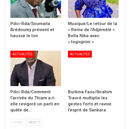
Pdci-Rda/Soumaila
Musique/Le retour de la
Brédoumy prévient et
« Reine de l’Adjémélé »
hausse le ton
Bella Nika avec
« togognini »
ACTUALITÉS
ACTUALITÉS
Pdci-Rda/Comment
Burkina Faso/Ibrahim
l’arrivée du Thiam a-t-
Traoré multiplie les
elle revigoré un parti en
gestes forts et ravive
quête de…
l’esprit de Sankara
PREV
NEXT