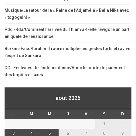
Musique/Le retour de la « Reine de l’Adjémélé » Bella Nika avec
« togognini »
Pdci-Rda/Comment l’arrivée du Thiam a-t-elle revigoré un parti
en quête de renaissance
Burkina Faso/Ibrahim Traoré multiplie les gestes forts et ravive
l’esprit de Sankara
DGI-Festivités de l’indépendance/Voici le mode de paiement
des Impôts et taxes
août 2026
L
M
M
J
V
S
D
1
2
3
4
5
6
7
8
9