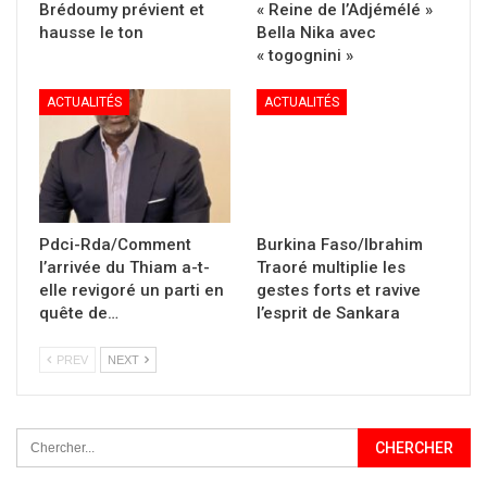
Brédoumy prévient et
« Reine de l’Adjémélé »
hausse le ton
Bella Nika avec
« togognini »
ACTUALITÉS
ACTUALITÉS
Pdci-Rda/Comment
Burkina Faso/Ibrahim
l’arrivée du Thiam a-t-
Traoré multiplie les
elle revigoré un parti en
gestes forts et ravive
quête de…
l’esprit de Sankara
PREV
NEXT