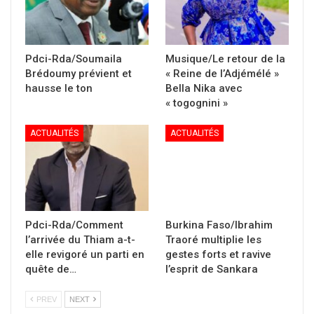
Pdci-Rda/Soumaila
Musique/Le retour de la
Brédoumy prévient et
« Reine de l’Adjémélé »
hausse le ton
Bella Nika avec
« togognini »
ACTUALITÉS
ACTUALITÉS
Pdci-Rda/Comment
Burkina Faso/Ibrahim
l’arrivée du Thiam a-t-
Traoré multiplie les
elle revigoré un parti en
gestes forts et ravive
quête de…
l’esprit de Sankara
PREV
NEXT