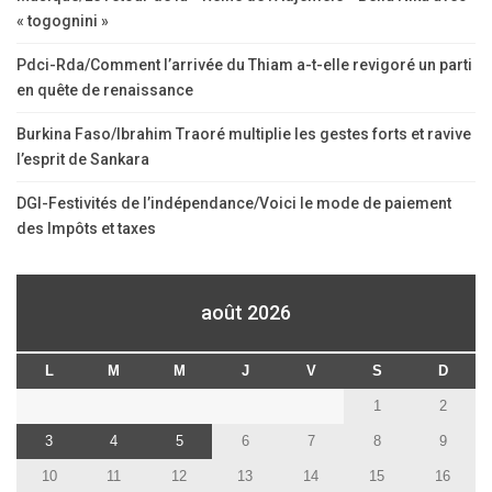
« togognini »
Pdci-Rda/Comment l’arrivée du Thiam a-t-elle revigoré un parti
en quête de renaissance
Burkina Faso/Ibrahim Traoré multiplie les gestes forts et ravive
l’esprit de Sankara
DGI-Festivités de l’indépendance/Voici le mode de paiement
des Impôts et taxes
août 2026
L
M
M
J
V
S
D
1
2
3
4
5
6
7
8
9
10
11
12
13
14
15
16