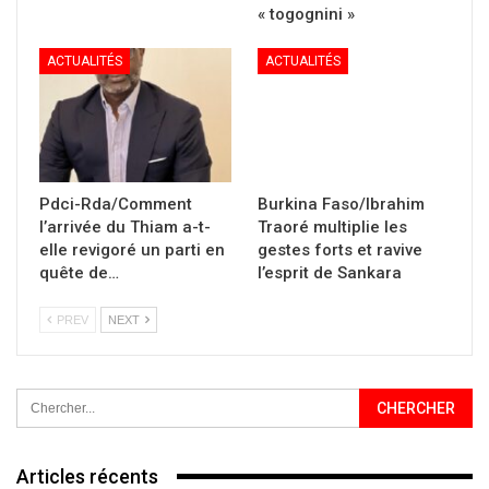
« togognini »
ACTUALITÉS
ACTUALITÉS
Pdci-Rda/Comment
Burkina Faso/Ibrahim
l’arrivée du Thiam a-t-
Traoré multiplie les
elle revigoré un parti en
gestes forts et ravive
quête de…
l’esprit de Sankara
PREV
NEXT
Articles récents