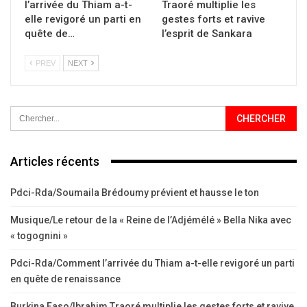
l’arrivée du Thiam a-t-
Traoré multiplie les
elle revigoré un parti en
gestes forts et ravive
quête de…
l’esprit de Sankara
PREV
NEXT
Articles récents
Pdci-Rda/Soumaila Brédoumy prévient et hausse le ton
Musique/Le retour de la « Reine de l’Adjémélé » Bella Nika avec
« togognini »
Pdci-Rda/Comment l’arrivée du Thiam a-t-elle revigoré un parti
en quête de renaissance
Burkina Faso/Ibrahim Traoré multiplie les gestes forts et ravive