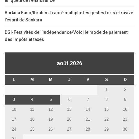
en quête de renaissance
Burkina Faso/Ibrahim Traoré multiplie les gestes forts et ravive
l’esprit de Sankara
DGI-Festivités de l’indépendance/Voici le mode de paiement
des Impôts et taxes
août 2026
L
M
M
J
V
S
D
1
2
3
4
5
6
7
8
9
10
11
12
13
14
15
16
17
18
19
20
21
22
23
24
25
26
27
28
29
30