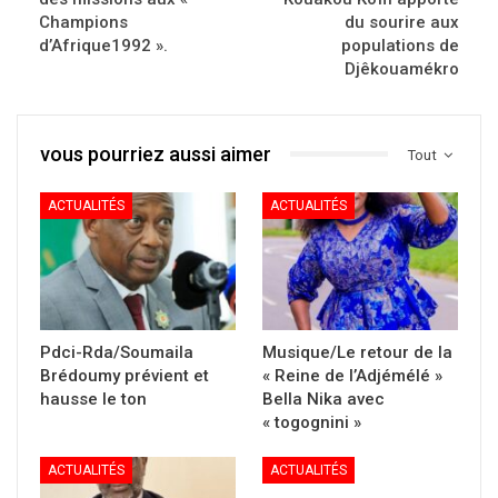
Champions
du sourire aux
d’Afrique1992 ».
populations de
Djêkouamékro
vous pourriez aussi aimer
Tout
ACTUALITÉS
ACTUALITÉS
Pdci-Rda/Soumaila
Musique/Le retour de la
Brédoumy prévient et
« Reine de l’Adjémélé »
hausse le ton
Bella Nika avec
« togognini »
ACTUALITÉS
ACTUALITÉS