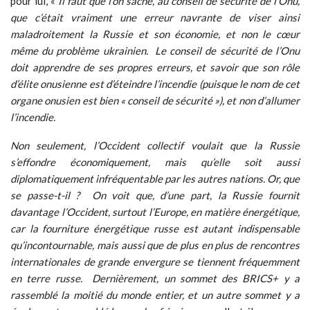
pour lui, «
Il faut que l’on sache, au conseil de sécurité de l’Onu,
que c’était vraiment une erreur navrante de viser ainsi
maladroitement la Russie et son économie, et non le cœur
même du problème ukrainien.
Le conseil de sécurité de l’Onu
doit apprendre de ses propres erreurs, et savoir que son rôle
d’élite onusienne est d’éteindre l’incendie (puisque le nom de cet
organe onusien est bien « conseil de sécurité »), et non d’allumer
l’incendie.
Non seulement, l’Occident collectif voulait que la Russie
s’effondre économiquement, mais qu’elle soit aussi
diplomatiquement infréquentable par les autres nations. Or, que
se passe-t-il ?
On voit que, d’une part, la Russie fournit
davantage l’Occident, surtout l’Europe, en matière énergétique,
car la fourniture énergétique russe est autant indispensable
qu’incontournable, mais aussi que de plus en plus de rencontres
internationales de grande envergure se tiennent fréquemment
en terre russe.
Dernièrement, un sommet des BRICS+ y a
rassemblé la moitié du monde entier, et un autre sommet y a