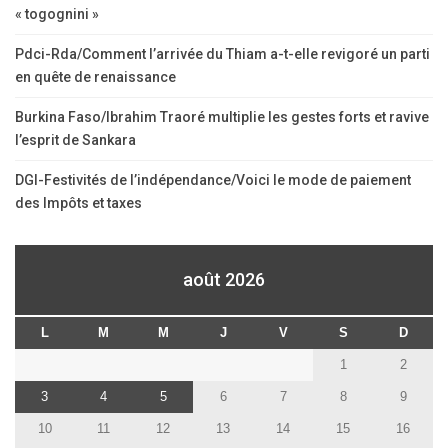
« togognini »
Pdci-Rda/Comment l’arrivée du Thiam a-t-elle revigoré un parti
en quête de renaissance
Burkina Faso/Ibrahim Traoré multiplie les gestes forts et ravive
l’esprit de Sankara
DGI-Festivités de l’indépendance/Voici le mode de paiement
des Impôts et taxes
août 2026
L
M
M
J
V
S
D
1
2
3
4
5
6
7
8
9
10
11
12
13
14
15
16