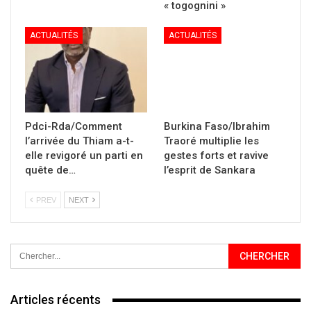
« togognini »
ACTUALITÉS
ACTUALITÉS
Pdci-Rda/Comment
Burkina Faso/Ibrahim
l’arrivée du Thiam a-t-
Traoré multiplie les
elle revigoré un parti en
gestes forts et ravive
quête de…
l’esprit de Sankara
PREV
NEXT
Articles récents