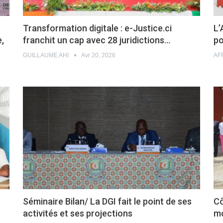
Transformation digitale : e-Justice.ci
L’
,
franchit un cap avec 28 juridictions…
po
GUILLAUME AHI
Avr 20, 2026
AF
Séminaire Bilan/ La DGI fait le point de ses
Cô
activités et ses projections
mo