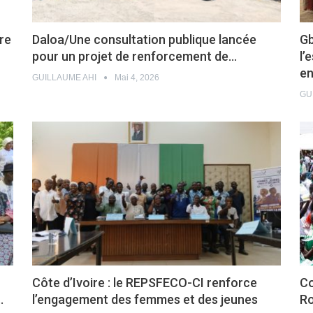
re
Daloa/Une consultation publique lancée
Gb
pour un projet de renforcement de…
l’
e
GUILLAUME AHI
Mai 4, 2026
GU
Côte d’Ivoire : le REPSFECO-CI renforce
Co
…
l’engagement des femmes et des jeunes
Ro