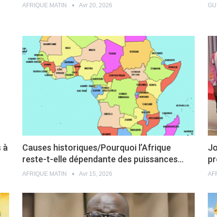
AFRIQUE MATIN
Avr 20, 2026
GU
 à
Causes historiques/Pourquoi l’Afrique
Jo
reste-t-elle dépendante des puissances…
pr
AFRIQUE MATIN
Avr 15, 2026
AF