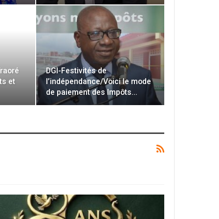
Traoré
DGI-Festivités de
ts et
l’indépendance/Voici le mode
de paiement des Impôts…