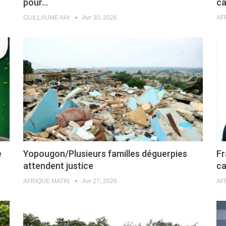
pour…
c
GUILLAUME AHI
Avr 30, 2026
AF
e
Yopougon/Plusieurs familles déguerpies
Fr
attendent justice
ca
AFRIQUE MATIN
Avr 27, 2026
AF