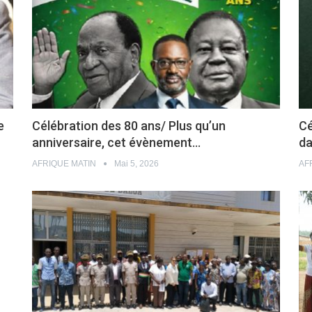
e
Célébration des 80 ans/ Plus qu’un
Cé
anniversaire, cet évènement…
da
AFRIQUE MATIN
Mai 5, 2026
AF