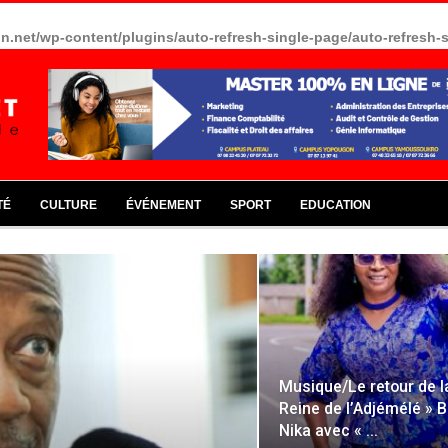
in.net/wp-content/plugins/auto-refresh-single-page/auto-refresh-
TÉ
CULTURE
ÉVÉNEMENT
SPORT
EDUCATION
Musique/Le retour de l
Reine de l’Adjémélé » B
Nika avec « …