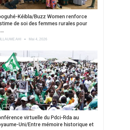
oguhé-Kéibla/Buzz Women renforce
estime de soi des femmes rurales pour
n…
ILLAUME AHI
Mai 4, 2026
nférence virtuelle du Pdci-Rda au
yaume-Uni/Entre mémoire historique et