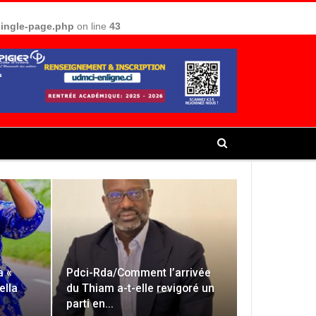
single-page.php
on line
43
a «
Pdci-Rda/Comment l’arrivée
ella
du Thiam a-t-elle revigoré un
parti en…