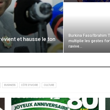
Burkina Faso/Ibrahim 
vient et hausse le ton
multiplie les gestes for
ravive…
BUSINESS
CÔTE D'IVOIRE
CULTURE