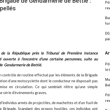
Brigade de Gendarmerie de Bettié :
Pd
rpellés
rev
Bur
for
DG
pa
Ar
e la République près le Tribunal de Première Instance
é ouverte à l’encontre d’une certaine personnes, suite au
Pd
 de Gendarmerie de Bettié.
le 
n contrôle de routine effectué par les éléments de la Brigade
Mus
ation d’une motocyclette dont le conducteur ne disposait pas
Bel
mise en circulation. Ce qui semblait n’être qu’une simple
ne série d’événements graves.
Pd
rev
’individus armés de projectiles, de machettes et d’un fusil de
la Brigade. Scandant des propos hostiles, ces individus ont