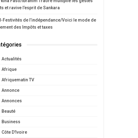
kina Faso/Ibrahim Traoré multiplie les gestes
ts et ravive l’esprit de Sankara
I-Festivités de l’indépendance/Voici le mode de
iement des Impôts et taxes
tégories
Actualités
Afrique
Afriquematin TV
Annonce
Annonces
Beauté
Business
Côte D'Ivoire