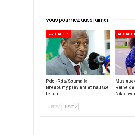
vous pourriez aussi aimer
ACTUALITÉS
ACTUALIT
Pdci-Rda/Soumaila
Musique/
Brédoumy prévient et hausse
Reine de 
le ton
Nika avec
PREV
NEXT