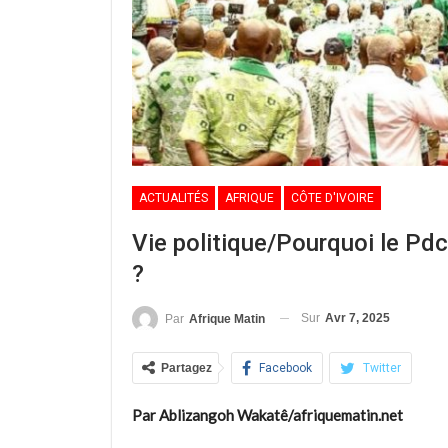
ACTUALITÉS
AFRIQUE
CÔTE D'IVOIRE
Vie politique/Pourquoi le Pdci
?
Sur
Avr 7, 2025
Par
Afrique Matin
Partagez
Facebook
Twitter
Par Ablizangoh Wakatê/afriquematin.net