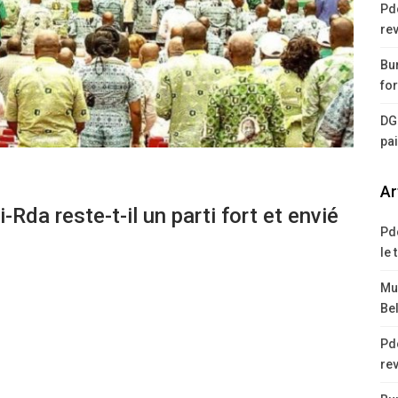
Pd
rev
Bur
for
DG
pa
Ar
-Rda reste-t-il un parti fort et envié
Pd
le 
Mus
Bel
Pd
rev