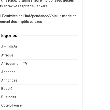
kina Faso/Ibrahim Traoré multiplie les gestes
ts et ravive l’esprit de Sankara
I-Festivités de l’indépendance/Voici le mode de
iement des Impôts et taxes
tégories
Actualités
Afrique
Afriquematin TV
Annonce
Annonces
Beauté
Business
Côte D'Ivoire