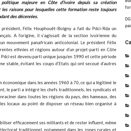
Bur
politique majeure en Côte d’Ivoire depuis sa création
for
t les raisons pour lesquelles cette formation reste toujours
endant des décennies.
DG
pa
 président, Félix Houphouët-Boigny a fait du Pdci-Rda un
çais. A l’origine, il s’agissait de la section ivoirienne du
Ca
n mouvement panafricain anticolonial. Le président Félix
entes ethnies et régions autour d’un projet-parti en Côte
le Pdci est devenu parti unique jusqu’en 1990 et cette période
me stable, évitant les coups d’Etats qui ont secoué d’autres
en économique dans les années 1960 à 70, ce qui a légitimé le
 le parti a intégré les chefs traditionnels, les syndicats et
’enraciner dans toutes les régions du pays, des hameaux, des
bles locaux au point de disposer un réseau bien organisé à
biliser efficacement ses militants et de rester influent, même
n électorat traditionnel, notamment dans les zones rurales et