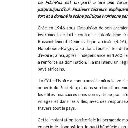
Le Pdci-Rda est un parti a été une force 
jusqu’aujourd’hui. Plusieurs facteurs expliquen
fort et a dominé la scène politique ivoirienne p
Créé en 1946 sous l’impulsion de son premier
instrument de lutte contre le colonialisme fran
Rassemblement Démocratique africain (RDA), u
Houphouët-Boigny a su donc fédérer les différ
d’ivoire ; ainsi, après l’indépendance en 1960, 
a renforcé sa domination, il a maintenu un régi
pays africains.
La Côte d’Ivoire a connu aussi le miracle ivoiri
pouvoir du Pdci-Rda; et dans son fonctionnement,
les élites financières dans son système pour s
villages et dans les villes, avec des responsa
travers tout le pays.
Cette implantation territoriale lui permet de mo
en période d’opposition, le parti bénéficie d’u