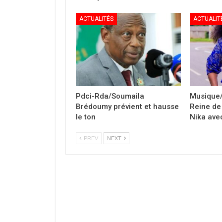
ACTUALITÉS
ACTUALIT
Pdci-Rda/Soumaila
Musique/
Brédoumy prévient et hausse
Reine de 
le ton
Nika avec
PREV
NEXT