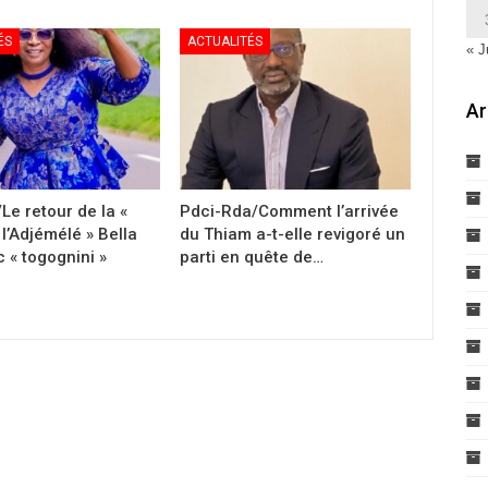
ÉS
ACTUALITÉS
« J
Ar
Le retour de la «
Pdci-Rda/Comment l’arrivée
l’Adjémélé » Bella
du Thiam a-t-elle revigoré un
 « togognini »
parti en quête de…