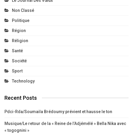
Le Journal Des Vœux
Non Classé
Politique
Région
Réligion
Santé
Société
Sport
Technology
Recent Posts
Pdci-Rda/Soumaila Brédoumy prévient et hausse le ton
Musique/Le retour de la « Reine de l’Adjémélé » Bella Nika avec
« togognini »