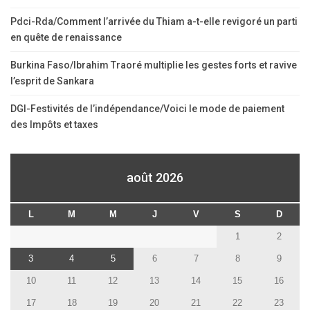
Pdci-Rda/Comment l’arrivée du Thiam a-t-elle revigoré un parti
en quête de renaissance
Burkina Faso/Ibrahim Traoré multiplie les gestes forts et ravive
l’esprit de Sankara
DGI-Festivités de l’indépendance/Voici le mode de paiement
des Impôts et taxes
août 2026
L
M
M
J
V
S
D
1
2
3
4
5
6
7
8
9
10
11
12
13
14
15
16
17
18
19
20
21
22
23