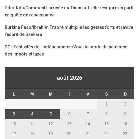
Pdci-Rda/Comment l’arrivée du Thiam a-t-elle revigoré un parti
en quête de renaissance
Burkina Faso/Ibrahim Traoré multiplie les gestes forts et ravive
l’esprit de Sankara
DGI-Festivités de l’indépendance/Voici le mode de paiement
des Impôts et taxes
août 2026
L
M
M
J
V
S
D
1
2
3
4
5
6
7
8
9
10
11
12
13
14
15
16
17
18
19
20
21
22
23