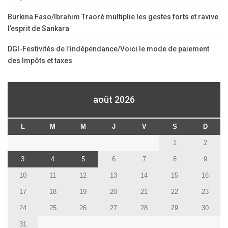
Burkina Faso/Ibrahim Traoré multiplie les gestes forts et ravive
l’esprit de Sankara
DGI-Festivités de l’indépendance/Voici le mode de paiement
des Impôts et taxes
août 2026
L
M
M
J
V
S
D
1
2
3
4
5
6
7
8
9
10
11
12
13
14
15
16
17
18
19
20
21
22
23
24
25
26
27
28
29
30
31