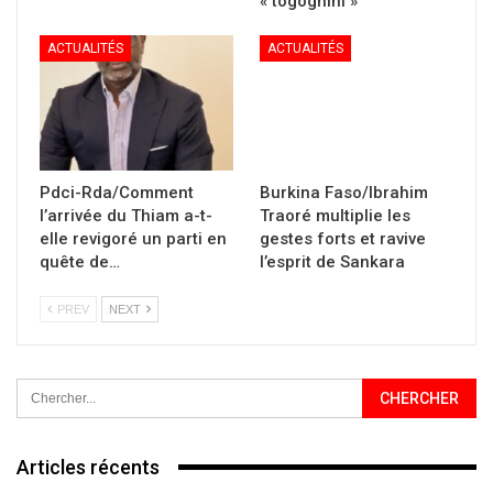
« togognini »
ACTUALITÉS
ACTUALITÉS
Pdci-Rda/Comment
Burkina Faso/Ibrahim
l’arrivée du Thiam a-t-
Traoré multiplie les
elle revigoré un parti en
gestes forts et ravive
quête de…
l’esprit de Sankara
PREV
NEXT
Articles récents