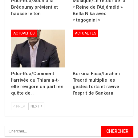
Pdci-Rda/Soumaila
Musique/Le retour de la
Brédoumy prévient et
« Reine de l’Adjémélé »
hausse le ton
Bella Nika avec
« togognini »
ACTUALITÉS
ACTUALITÉS
Pdci-Rda/Comment
Burkina Faso/Ibrahim
l’arrivée du Thiam a-t-
Traoré multiplie les
elle revigoré un parti en
gestes forts et ravive
quête de…
l’esprit de Sankara
PREV
NEXT