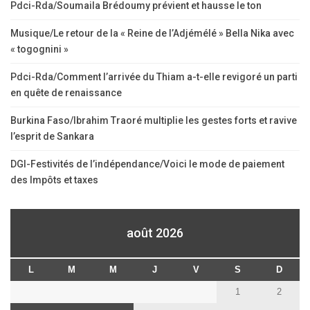
Pdci-Rda/Soumaila Brédoumy prévient et hausse le ton
Musique/Le retour de la « Reine de l’Adjémélé » Bella Nika avec
« togognini »
Pdci-Rda/Comment l’arrivée du Thiam a-t-elle revigoré un parti
en quête de renaissance
Burkina Faso/Ibrahim Traoré multiplie les gestes forts et ravive
l’esprit de Sankara
DGI-Festivités de l’indépendance/Voici le mode de paiement
des Impôts et taxes
août 2026
L
M
M
J
V
S
D
1
2