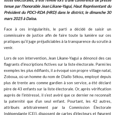
listes électorales, a été révélé lors d’une conférence de presse
tenue par l’honorable Jean Likane-Yagui, Haut Représentant du
Président du PDCI-RDA (HRD) dans le district, le dimanche 30
mars 2025 à Daloa.
Face à ces irrégularités, le parti a décidé de saisir un
commissaire de justice afin de faire toute la lumière sur ces
pratiques qu’il juge préjudiciables à la transparence du scrutin à
venir.
Lors de son intervention, Jean Likane-Yagui a dénoncé des cas
flagrants d’inscriptions fictives sur la liste électorale. Parmi les
exemples les plus édifiants, il a évoqué son propre village natal,
Zoboua, où un homme du nom de Diallo Sékou, employé depuis
plus de trente ans comme gardien à son service, a été déclaré
père de 43 enfants sur la liste électorale. Or, après vérification
auprès de l’intéressé, il s’est avéré que ce dernier ne reconnaît
la paternité que d’un seul enfant. Pourtant, les 42 autres,
attribués arbitrairement par la Commission Électorale
Indépendante (CEI), disposent de cartes d’électeurs et figurent