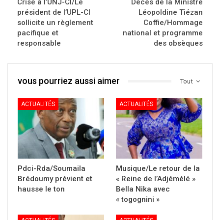
Crise à l’UNJ-CI/Le
Décès de la Ministre
président de l’UPL-CI
Léopoldine Tiézan
sollicite un règlement
Coffie/Hommage
pacifique et
national et programme
responsable
des obsèques
vous pourriez aussi aimer
Tout
ACTUALITÉS
ACTUALITÉS
Pdci-Rda/Soumaila
Musique/Le retour de la
Brédoumy prévient et
« Reine de l’Adjémélé »
hausse le ton
Bella Nika avec
« togognini »