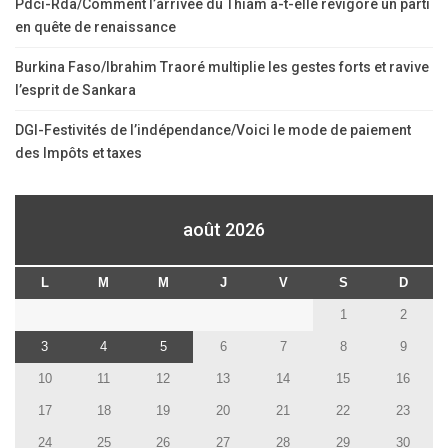
Pdci-Rda/Comment l’arrivée du Thiam a-t-elle revigoré un parti
en quête de renaissance
Burkina Faso/Ibrahim Traoré multiplie les gestes forts et ravive
l’esprit de Sankara
DGI-Festivités de l’indépendance/Voici le mode de paiement
des Impôts et taxes
août 2026
L
M
M
J
V
S
D
1
2
3
4
5
6
7
8
9
10
11
12
13
14
15
16
17
18
19
20
21
22
23
24
25
26
27
28
29
30