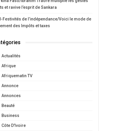
kina Faso/Ibrahim Traoré multiplie les gestes
ts et ravive l’esprit de Sankara
I-Festivités de l’indépendance/Voici le mode de
iement des Impôts et taxes
tégories
Actualités
Afrique
Afriquematin TV
Annonce
Annonces
Beauté
Business
Côte D'Ivoire