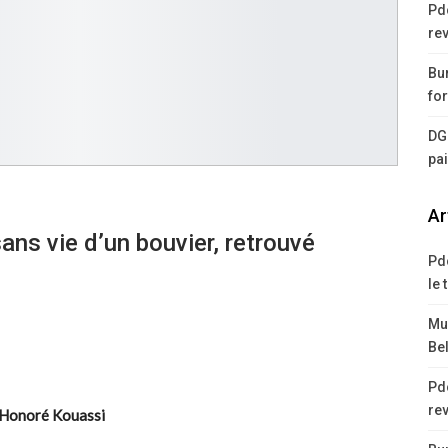
Pd
rev
Bur
for
DG
pa
Ar
ns vie d’un bouvier, retrouvé
Pd
le 
Mus
Bel
Pd
rev
-Honoré Kouassi