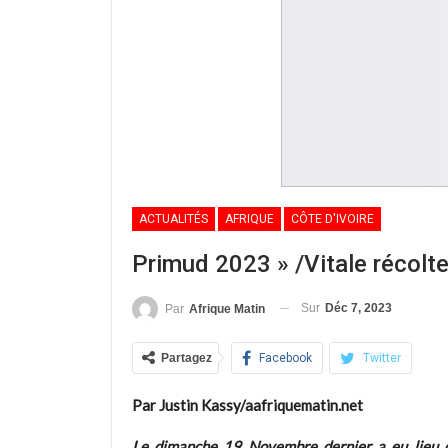
ACTUALITÉS
AFRIQUE
CÔTE D'IVOIRE
Primud 2023 » /Vitale récolte 
Sur
Déc 7, 2023
Par
Afrique Matin
Partagez
Facebook
Twitter
Par Justin Kassy/aafriquematin.net
Le dimanche 19 Novembre dernier a eu lieu da