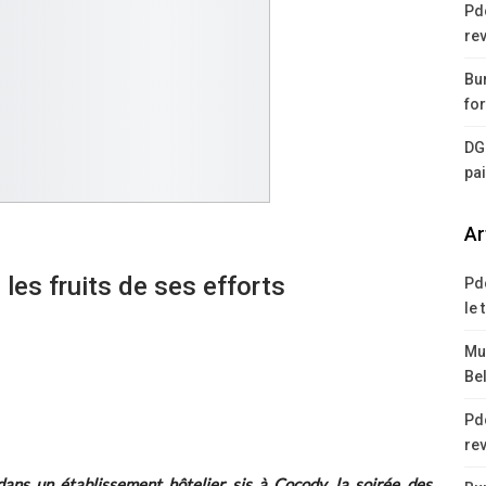
Pd
rev
Bur
for
DG
pa
Ar
les fruits de ses efforts
Pd
le 
Mus
Bel
Pd
rev
ns un établissement hôtelier sis à Cocody, la soirée des