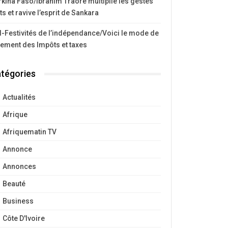
kina Faso/Ibrahim Traoré multiplie les gestes
ts et ravive l’esprit de Sankara
I-Festivités de l’indépendance/Voici le mode de
iement des Impôts et taxes
tégories
Actualités
Afrique
Afriquematin TV
Annonce
Annonces
Beauté
Business
Côte D'Ivoire