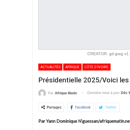
CREATOR: gd-jpeg v1.0
ACTUALITÉS
AFRIQUE
CÔTE D'IVOIRE
Présidentielle 2025/Voici le
Dernière mise à jour
Déc 9
Par
Afrique Matin
Partagez
Facebook
Twitter
Par Yann Dominique N’guessan/afriquematin.ne