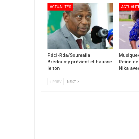
ACTUALITÉS
ACTUALIT
Pdci-Rda/Soumaila
Musique/
Brédoumy prévient et hausse
Reine de 
le ton
Nika avec
PREV
NEXT