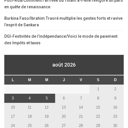
Pdci-Rda/Comment l’arrivée du Thiam a-t-elle revigoré un parti
en quête de renaissance
Burkina Faso/Ibrahim Traoré multiplie les gestes forts et ravive
l’esprit de Sankara
DGI-Festivités de l’indépendance/Voici le mode de paiement
des Impôts et taxes
août 2026
L
M
M
J
V
S
D
1
2
3
4
5
6
7
8
9
10
11
12
13
14
15
16
17
18
19
20
21
22
23
24
25
26
27
28
29
30