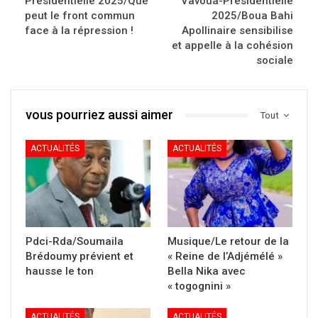
Présidentielle 2025/Que
Vavoua-Présidentielle
peut le front commun
2025/Boua Bahi
face à la répression !
Apollinaire sensibilise
et appelle à la cohésion
sociale
vous pourriez aussi aimer
Tout
ACTUALITÉS
ACTUALITÉS
Pdci-Rda/Soumaila
Musique/Le retour de la
Brédoumy prévient et
« Reine de l’Adjémélé »
hausse le ton
Bella Nika avec
« togognini »
ACTUALITÉS
ACTUALITÉS