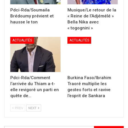
Pdci-Rda/Soumaila
Musique/Le retour de la
Brédoumy prévient et
« Reine de l’Adjémélé »
hausse le ton
Bella Nika avec
« togognini »
ACTUALITÉS
ACTUALITÉS
Pdci-Rda/Comment
Burkina Faso/Ibrahim
l’arrivée du Thiam a-t-
Traoré multiplie les
elle revigoré un parti en
gestes forts et ravive
quête de…
l’esprit de Sankara
PREV
NEXT