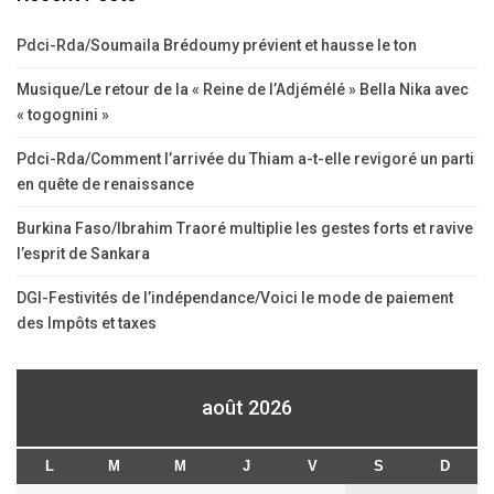
Pdci-Rda/Soumaila Brédoumy prévient et hausse le ton
Musique/Le retour de la « Reine de l’Adjémélé » Bella Nika avec
« togognini »
Pdci-Rda/Comment l’arrivée du Thiam a-t-elle revigoré un parti
en quête de renaissance
Burkina Faso/Ibrahim Traoré multiplie les gestes forts et ravive
l’esprit de Sankara
DGI-Festivités de l’indépendance/Voici le mode de paiement
des Impôts et taxes
août 2026
L
M
M
J
V
S
D