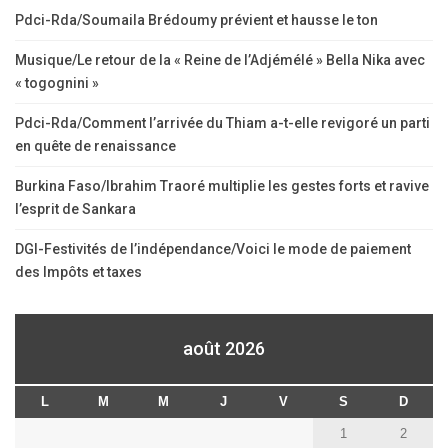
Pdci-Rda/Soumaila Brédoumy prévient et hausse le ton
Musique/Le retour de la « Reine de l’Adjémélé » Bella Nika avec
« togognini »
Pdci-Rda/Comment l’arrivée du Thiam a-t-elle revigoré un parti
en quête de renaissance
Burkina Faso/Ibrahim Traoré multiplie les gestes forts et ravive
l’esprit de Sankara
DGI-Festivités de l’indépendance/Voici le mode de paiement
des Impôts et taxes
août 2026
L
M
M
J
V
S
D
1
2