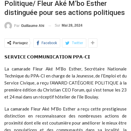
Politique/ Fleur Aké M’bo Esther
distinguée pour ses actions politiques
Sur
Mai 28, 2024
Par
Guillaume Ahi
Partagez
Facebook
Twitter
𝗦𝗘𝗥𝗩𝗜𝗖𝗘 𝗖𝗢𝗠𝗠𝗨𝗡𝗜𝗖𝗔𝗧𝗜𝗢𝗡 𝗣𝗣𝗔-𝗖𝗜
La camarade Fleur Aké M’Bo Esther, Secrétaire Nationale
Technique du PPA-CI en charge de la Jeunesse, de l’Emploi et du
Service Civique, a reçu l’AWARD CATÉGORIE POLITIQUE à la
première édition du Christian CEO Forum, qui s’est tenue les 23
et 24 mai dans un réceptif hôtelier de l’île Boulay.
La camarade Fleur Aké M’Bo Esther a reçu cette prestigieuse
distinction en reconnaissance des nombreuses actions de
proximité dont elle est coutumière pour améliorer le mieux être
des populations et des communautés dans sa localité, la