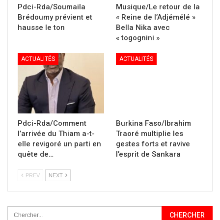
Pdci-Rda/Soumaila
Musique/Le retour de la
Brédoumy prévient et
« Reine de l’Adjémélé »
hausse le ton
Bella Nika avec
« togognini »
ACTUALITÉS
ACTUALITÉS
Pdci-Rda/Comment
Burkina Faso/Ibrahim
l’arrivée du Thiam a-t-
Traoré multiplie les
elle revigoré un parti en
gestes forts et ravive
quête de…
l’esprit de Sankara
PREV
NEXT