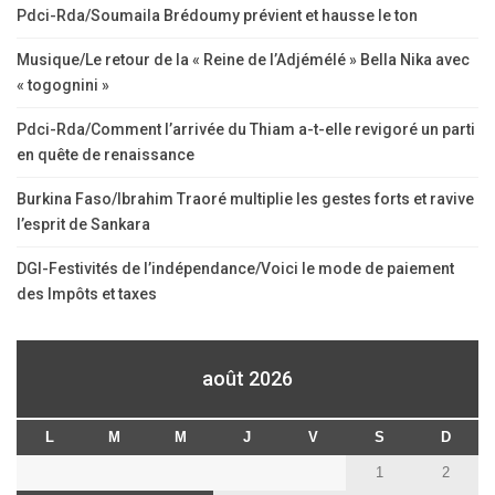
Pdci-Rda/Soumaila Brédoumy prévient et hausse le ton
Musique/Le retour de la « Reine de l’Adjémélé » Bella Nika avec
« togognini »
Pdci-Rda/Comment l’arrivée du Thiam a-t-elle revigoré un parti
en quête de renaissance
Burkina Faso/Ibrahim Traoré multiplie les gestes forts et ravive
l’esprit de Sankara
DGI-Festivités de l’indépendance/Voici le mode de paiement
des Impôts et taxes
août 2026
L
M
M
J
V
S
D
1
2