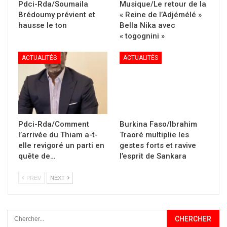
Pdci-Rda/Soumaila
Musique/Le retour de la
Brédoumy prévient et
« Reine de l’Adjémélé »
hausse le ton
Bella Nika avec
« togognini »
ACTUALITÉS
ACTUALITÉS
Pdci-Rda/Comment
Burkina Faso/Ibrahim
l’arrivée du Thiam a-t-
Traoré multiplie les
elle revigoré un parti en
gestes forts et ravive
quête de…
l’esprit de Sankara
PREV
NEXT