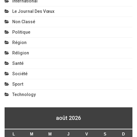
International
Le Journal Des Vœux
Non Classé
Politique
Région
Réligion
Santé
Société
Sport
Technology
août 2026
L
M
M
J
V
S
D