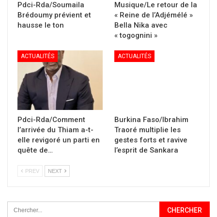
Pdci-Rda/Soumaila
Musique/Le retour de la
Brédoumy prévient et
« Reine de l’Adjémélé »
hausse le ton
Bella Nika avec
« togognini »
ACTUALITÉS
ACTUALITÉS
Pdci-Rda/Comment
Burkina Faso/Ibrahim
l’arrivée du Thiam a-t-
Traoré multiplie les
elle revigoré un parti en
gestes forts et ravive
quête de…
l’esprit de Sankara
PREV
NEXT