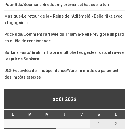
Pdci-Rda/Soumaila Brédoumy prévient et hausse le ton
Musique/Le retour de la « Reine de l’Adjémélé » Bella Nika avec
« togognini »
Pdci-Rda/Comment l’arrivée du Thiam a-t-elle revigoré un parti
en quête de renaissance
Burkina Faso/Ibrahim Traoré multiplie les gestes forts et ravive
l’esprit de Sankara
DGI-Festivités de l’indépendance/Voici le mode de paiement
des Impôts et taxes
août 2026
L
M
M
J
V
S
D
1
2