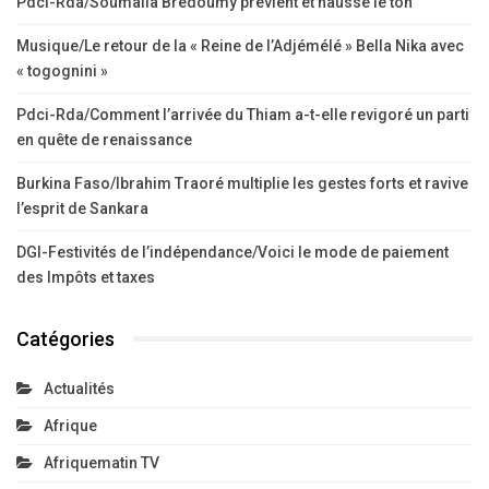
Pdci-Rda/Soumaila Brédoumy prévient et hausse le ton
Musique/Le retour de la « Reine de l’Adjémélé » Bella Nika avec
« togognini »
Pdci-Rda/Comment l’arrivée du Thiam a-t-elle revigoré un parti
en quête de renaissance
Burkina Faso/Ibrahim Traoré multiplie les gestes forts et ravive
l’esprit de Sankara
DGI-Festivités de l’indépendance/Voici le mode de paiement
des Impôts et taxes
Catégories
Actualités
Afrique
Afriquematin TV