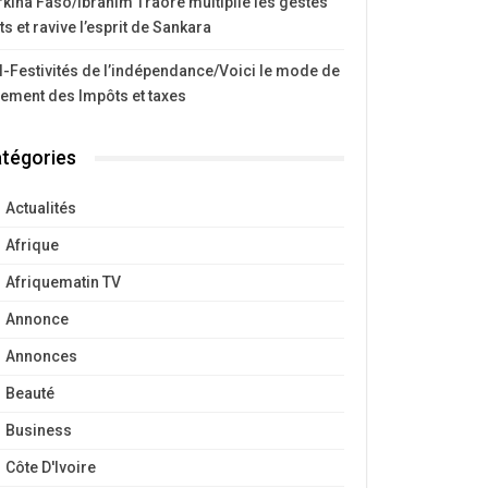
kina Faso/Ibrahim Traoré multiplie les gestes
ts et ravive l’esprit de Sankara
I-Festivités de l’indépendance/Voici le mode de
iement des Impôts et taxes
tégories
Actualités
Afrique
Afriquematin TV
Annonce
Annonces
Beauté
Business
Côte D'Ivoire