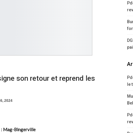
Pd
rev
Bur
for
DG
pa
Ar
gne son retour et reprend les
Pd
le 
Mus
6, 2024
Bel
Pd
rev
e : Mag-Bingerville