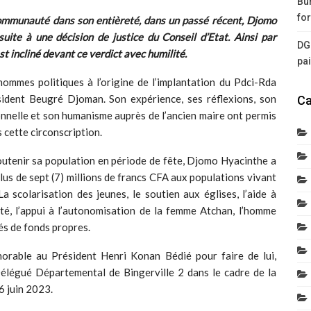
Bur
for
communauté dans son entièreté, dans un passé récent, Djomo
suite à une décision de justice du Conseil d’Etat. Ainsi par
DG
’est incliné devant ce verdict avec humilité.
pa
ommes politiques à l’origine de l’implantation du Pdci-Rda
sident Beugré Djoman. Son expérience, ses réflexions, son
Ca
onnelle et son humanisme auprès de l’ancien maire ont permis
 cette circonscription.
utenir sa population en période de fête, Djomo Hyacinthe a
plus de sept (7) millions de francs CFA aux populations vivant
La scolarisation des jeunes, le soutien aux églises, l’aide à
nté, l’appui à l’autonomisation de la femme Atchan, l’homme
sés de fonds propres.
norable au Président Henri Konan Bédié pour faire de lui,
légué Départemental de Bingerville 2 dans le cadre de la
6 juin 2023.