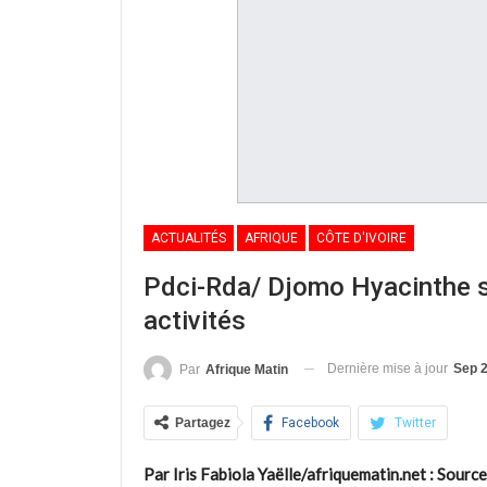
ACTUALITÉS
AFRIQUE
CÔTE D'IVOIRE
Pdci-Rda/ Djomo Hyacinthe si
activités
Dernière mise à jour
Sep 2
Par
Afrique Matin
Partagez
Facebook
Twitter
Par Iris Fabiola Yaëlle/afriquematin.net : Sourc