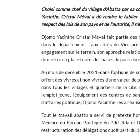
Choisi comme chef du village d’Abatta par sa 
Yacinthe Cristal Méval a dû rendre le tablier 
respect des lois de son pays et de l’autorité, il s
Djomo Yacinthe Cristal Méval fait partie des h
dans le département -, aux côtés du Vice-pré
engagement sur le terrain, son approche relati
de mettre en place toutes les bases du parti dans
Au mois de décembre 2021,-dans l’optique de so
offert des vivres et non vivres d’une valeur de 
dans tous les villages et quartiers de la cité. 
l’emploi jeune, l’équipement des centres de sa
d’affaires politique, Djomo Yacinthe, les a réali
Tout le travail abattu a servi de prétexte ho
Membre du Bureau Politique du Pdci-Rda et Dé
restructuration des délégations dudit parti du 1