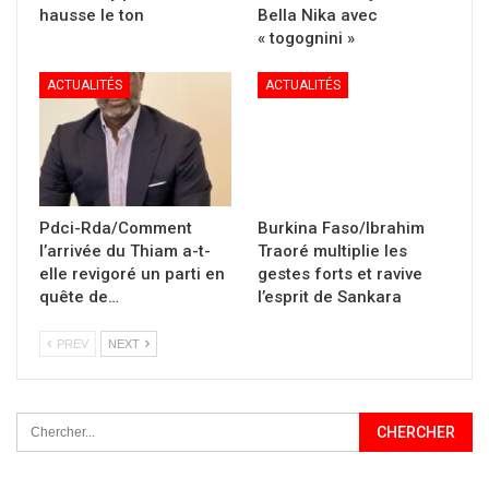
hausse le ton
Bella Nika avec
« togognini »
ACTUALITÉS
ACTUALITÉS
Pdci-Rda/Comment
Burkina Faso/Ibrahim
l’arrivée du Thiam a-t-
Traoré multiplie les
elle revigoré un parti en
gestes forts et ravive
quête de…
l’esprit de Sankara
PREV
NEXT