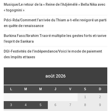
Musique/Le retour de la « Reine de l’Adjémélé » Bella Nika avec
« togognini »
Pdci-Rda/Comment l’arrivée du Thiam a-t-elle revigoré un parti
en quête de renaissance
Burkina Faso/Ibrahim Traoré multiplie les gestes forts et ravive
l’esprit de Sankara
DGI-Festivités de l’indépendance/Voici le mode de paiement
des Impôts et taxes
août 2026
L
M
M
J
V
S
D
1
2
3
4
5
6
7
8
9