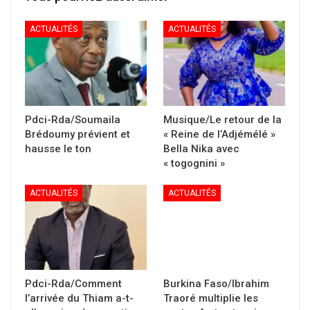
ACTUALITÉS
ACTUALITÉS
Pdci-Rda/Soumaila
Musique/Le retour de la
Brédoumy prévient et
« Reine de l’Adjémélé »
hausse le ton
Bella Nika avec
« togognini »
ACTUALITÉS
ACTUALITÉS
Pdci-Rda/Comment
Burkina Faso/Ibrahim
l’arrivée du Thiam a-t-
Traoré multiplie les