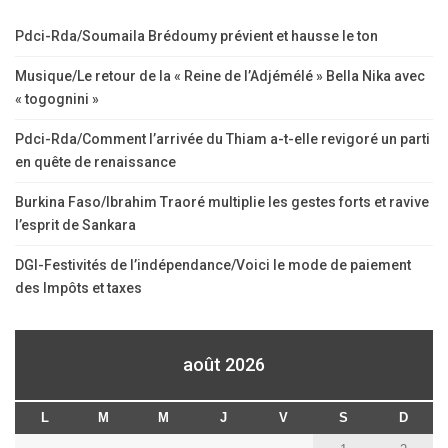
Pdci-Rda/Soumaila Brédoumy prévient et hausse le ton
Musique/Le retour de la « Reine de l’Adjémélé » Bella Nika avec
« togognini »
Pdci-Rda/Comment l’arrivée du Thiam a-t-elle revigoré un parti
en quête de renaissance
Burkina Faso/Ibrahim Traoré multiplie les gestes forts et ravive
l’esprit de Sankara
DGI-Festivités de l’indépendance/Voici le mode de paiement
des Impôts et taxes
août 2026
L
M
M
J
V
S
D