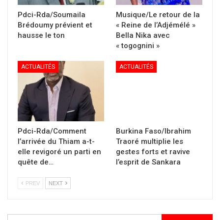
Pdci-Rda/Soumaila
Musique/Le retour de la
Brédoumy prévient et
« Reine de l’Adjémélé »
hausse le ton
Bella Nika avec
« togognini »
ACTUALITÉS
ACTUALITÉS
Pdci-Rda/Comment
Burkina Faso/Ibrahim
l’arrivée du Thiam a-t-
Traoré multiplie les
elle revigoré un parti en
gestes forts et ravive
quête de…
l’esprit de Sankara
PREV
NEXT