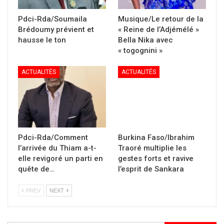
Pdci-Rda/Soumaila
Musique/Le retour de la
Brédoumy prévient et
« Reine de l’Adjémélé »
hausse le ton
Bella Nika avec
« togognini »
ACTUALITÉS
ACTUALITÉS
Pdci-Rda/Comment
Burkina Faso/Ibrahim
l’arrivée du Thiam a-t-
Traoré multiplie les
elle revigoré un parti en
gestes forts et ravive
quête de…
l’esprit de Sankara
PREV
NEXT