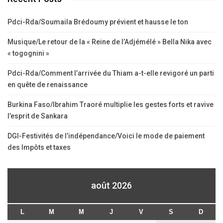
Pdci-Rda/Soumaila Brédoumy prévient et hausse le ton
Musique/Le retour de la « Reine de l’Adjémélé » Bella Nika avec
« togognini »
Pdci-Rda/Comment l’arrivée du Thiam a-t-elle revigoré un parti
en quête de renaissance
Burkina Faso/Ibrahim Traoré multiplie les gestes forts et ravive
l’esprit de Sankara
DGI-Festivités de l’indépendance/Voici le mode de paiement
des Impôts et taxes
août 2026
L
M
M
J
V
S
D