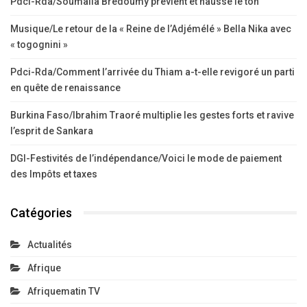
Pdci-Rda/Soumaila Brédoumy prévient et hausse le ton
Musique/Le retour de la « Reine de l’Adjémélé » Bella Nika avec
« togognini »
Pdci-Rda/Comment l’arrivée du Thiam a-t-elle revigoré un parti
en quête de renaissance
Burkina Faso/Ibrahim Traoré multiplie les gestes forts et ravive
l’esprit de Sankara
DGI-Festivités de l’indépendance/Voici le mode de paiement
des Impôts et taxes
Catégories
Actualités
Afrique
Afriquematin TV