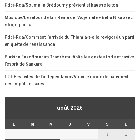
Pdci-Rda/Soumaila Brédoumy prévient et hausse le ton
Musique/Le retour de la « Reine de l’Adjémélé » Bella Nika avec
« togognini »
Pdci-Rda/Comment l’arrivée du Thiam a-t-elle revigoré un parti
en quête de renaissance
Burkina Faso/Ibrahim Traoré multiplie les gestes forts et ravive
l’esprit de Sankara
DGI-Festivités de l’indépendance/Voici le mode de paiement
des Impôts et taxes
août 2026
L
M
M
J
V
S
D
1
2