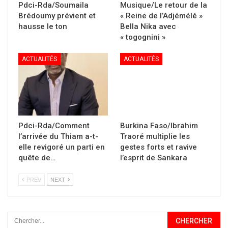
Pdci-Rda/Soumaila
Musique/Le retour de la
Brédoumy prévient et
« Reine de l’Adjémélé »
hausse le ton
Bella Nika avec
« togognini »
ACTUALITÉS
ACTUALITÉS
Pdci-Rda/Comment
Burkina Faso/Ibrahim
l’arrivée du Thiam a-t-
Traoré multiplie les
elle revigoré un parti en
gestes forts et ravive
quête de…
l’esprit de Sankara
PREV
NEXT