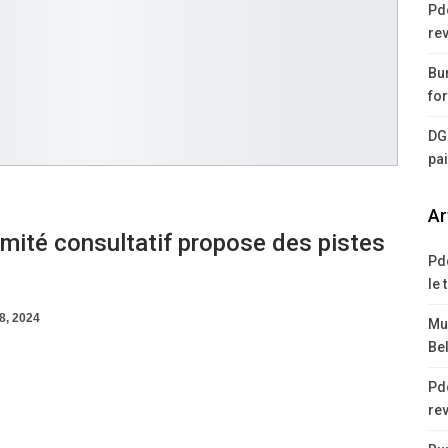
Pd
rev
Bur
for
DG
pa
Ar
mité consultatif propose des pistes
Pd
le 
8, 2024
Mus
Bel
Pd
rev