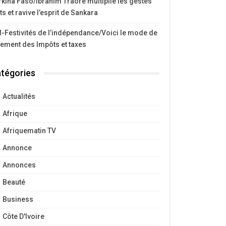
kina Faso/Ibrahim Traoré multiplie les gestes
ts et ravive l’esprit de Sankara
I-Festivités de l’indépendance/Voici le mode de
iement des Impôts et taxes
tégories
Actualités
Afrique
Afriquematin TV
Annonce
Annonces
Beauté
Business
Côte D'Ivoire