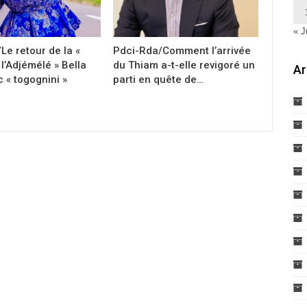
« J
Le retour de la «
Pdci-Rda/Comment l’arrivée
l’Adjémélé » Bella
du Thiam a-t-elle revigoré un
Ar
 « togognini »
parti en quête de…