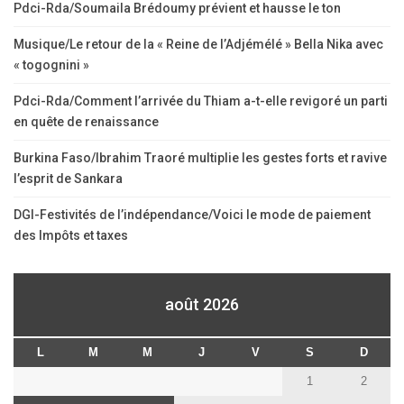
Pdci-Rda/Soumaila Brédoumy prévient et hausse le ton
Musique/Le retour de la « Reine de l’Adjémélé » Bella Nika avec
« togognini »
Pdci-Rda/Comment l’arrivée du Thiam a-t-elle revigoré un parti
en quête de renaissance
Burkina Faso/Ibrahim Traoré multiplie les gestes forts et ravive
l’esprit de Sankara
DGI-Festivités de l’indépendance/Voici le mode de paiement
des Impôts et taxes
août 2026
L
M
M
J
V
S
D
1
2