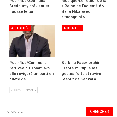
Pdci-Rda/Soumaila
Musique/Le retour de la
Brédoumy prévient et
« Reine de l’Adjémélé »
hausse le ton
Bella Nika avec
« togognini »
ACTUALITÉS
ACTUALITÉS
Pdci-Rda/Comment
Burkina Faso/Ibrahim
l’arrivée du Thiam a-t-
Traoré multiplie les
elle revigoré un parti en
gestes forts et ravive
quête de…
l’esprit de Sankara
PREV
NEXT