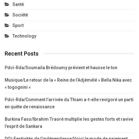
Santé
Société
Sport
Technology
Recent Posts
Pdci-Rda/Soumaila Brédoumy prévient et hausse le ton
Musique/Le retour de la « Reine de l’Adjémélé » Bella Nika avec
« togognini »
Pdci-Rda/Comment l’arrivée du Thiam a-t-elle revigoré un parti
en quête de renaissance
Burkina Faso/Ibrahim Traoré multiplie les gestes forts et ravive
l’esprit de Sankara
DGI-Festivités de l’indépendance/Voici le mode de paiement