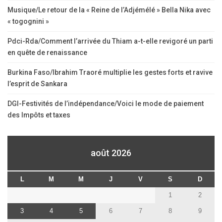
Musique/Le retour de la « Reine de l’Adjémélé » Bella Nika avec
« togognini »
Pdci-Rda/Comment l’arrivée du Thiam a-t-elle revigoré un parti
en quête de renaissance
Burkina Faso/Ibrahim Traoré multiplie les gestes forts et ravive
l’esprit de Sankara
DGI-Festivités de l’indépendance/Voici le mode de paiement
des Impôts et taxes
août 2026
L
M
M
J
V
S
D
1
2
3
4
5
6
7
8
9