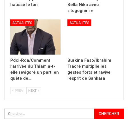
hausse le ton
Bella Nika avec
« togognini »
ACTUALITÉS
ACTUALITÉS
Pdci-Rda/Comment
Burkina Faso/Ibrahim
l’arrivée du Thiam a-t-
Traoré multiplie les
elle revigoré un parti en
gestes forts et ravive
quête de…
l’esprit de Sankara
PREV
NEXT