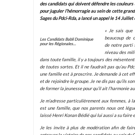
des candidats qui doivent défendre les couleurs d
pour juguler l’hémorragie au sein de cette gra
Sages du Pdci-Rda, a lancé un appel le 14 Juillet
« Je sais que
beaucoup de di
Les Candidats Babli Dominique
pour les Régionales…
de notre parti
niveau des mili
dans toute famille, il y a toujours des mésenten
de toutes sortes. Et il ne faudrait pas qu’au Pdc
une famille est à proscrire. Je demande à cet eff
et de rejoindre le groupe. Je ne dis pas qu’ils so
de former la jeunesse pour qu’il ait l’harmonie au
Je m’adresse particulièrement aux femmes, à la 
est une famille, que nos parents nous ont légu
laissé Henri Konan Bédié qui lui aussi a su faire
Je les invite à plus de modération afin de fai
entraver la victoire de nos candidats au soir du