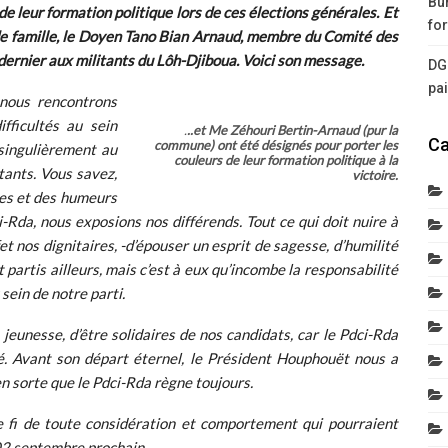
Bur
e leur formation politique lors de ces élections générales. Et
for
nde famille, le Doyen Tano Bian Arnaud, membre du Comité des
 dernier aux militants du Lôh-Djiboua. Voici son message.
DG
pa
 nous rencontrons
fficultés au sein
.
..et Me Zéhouri Bertin-Arnaud (pur la
Ca
commune) ont été désignés pour porter les
 singulièrement au
couleurs de leur formation politique à la
tants. Vous savez,
victoire.
tes et des humeurs
i-Rda, nous exposions nos différends. Tout ce qui doit nuire à
et nos dignitaires, -d’épouser un esprit de sagesse, d’humilité
nt partis ailleurs, mais c’est à eux qu’incombe la responsabilité
 sein de notre parti.
jeunesse, d’être solidaires de nos candidats, car le Pdci-Rda
é. Avant son départ éternel, le Président Houphouët nous a
 en sorte que le Pdci-Rda règne toujours.
re fi de toute considération et comportement qui pourraient
 02 septembre prochain.