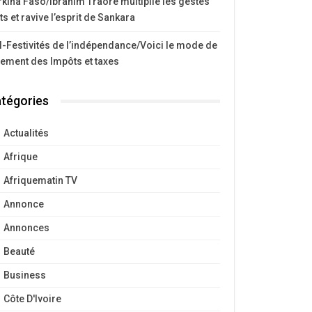
kina Faso/Ibrahim Traoré multiplie les gestes
ts et ravive l’esprit de Sankara
I-Festivités de l’indépendance/Voici le mode de
iement des Impôts et taxes
tégories
Actualités
Afrique
Afriquematin TV
Annonce
Annonces
Beauté
Business
Côte D'Ivoire