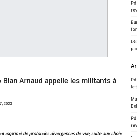
Pd
rev
Bur
for
DG
pa
Ar
Bian Arnaud appelle les militants à
Pd
le 
Mus
17, 2023
Bel
Pd
rev
ont exprimé de profondes divergences de vue, suite aux choix