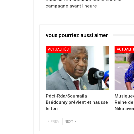
campagne avant l’heure
vous pourriez aussi aimer
ACTUALITÉS
ACTUALIT
Pdci-Rda/Soumaila
Musique/
Brédoumy prévient et hausse
Reine de 
le ton
Nika avec
PREV
NEXT