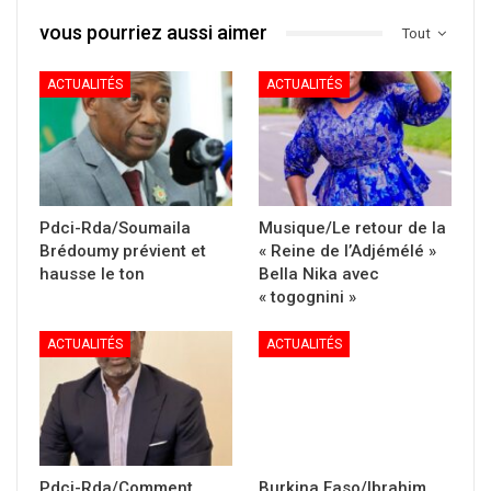
vous pourriez aussi aimer
Tout
ACTUALITÉS
ACTUALITÉS
Pdci-Rda/Soumaila
Musique/Le retour de la
Brédoumy prévient et
« Reine de l’Adjémélé »
hausse le ton
Bella Nika avec
« togognini »
ACTUALITÉS
ACTUALITÉS
Pdci-Rda/Comment
Burkina Faso/Ibrahim